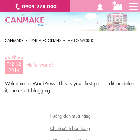
To
0909 278 000
na
CANMAKE
•
UNCATEGORIZED
• HELLO WORLD!
Th2 02
Hello world!
2014
Welcome to WordPress. This is your first post. Edit or delete
it, then start blogging!
Hướng dẫn mua hàng
Chính sách bán hàng